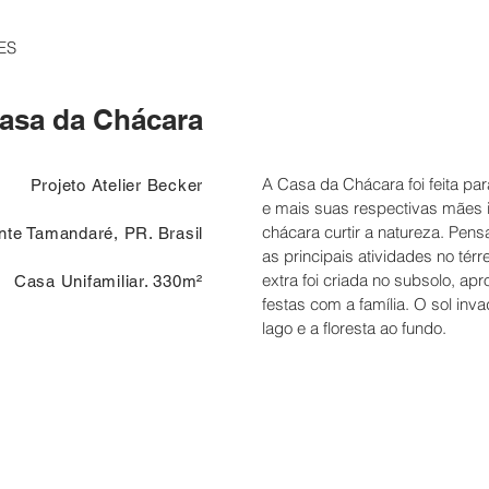
ES
asa da Chácara
A Casa da Chácara foi feita pa
Projeto Atelier Becker
e mais suas respectivas mães 
chácara curtir a natureza. Pens
nte Tamandaré, PR. Brasil
as principais atividades no té
extra foi criada no subsolo, ap
Casa Unifamiliar. 330m²
festas com a família. O sol inv
lago e a floresta ao fundo.