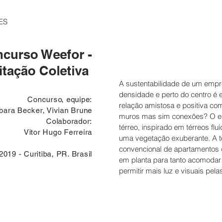
ES
ncurso W
eefor -
itação Coletiva
A sustentabilidade de um empr
densidade e perto do centro é
Concurso, equipe:
relação amistosa e positiva co
bara Becker, Vivian Brune
muros mas sim conexões? O edif
Colaborador:
térreo, inspirado em térreos flu
Vitor Hugo Ferreira
uma vegetação exuberante. A to
convencional de apartamentos q
2019 - Curitiba, PR. Brasil
em planta para tanto acomodar
permitir mais luz e visuais pe